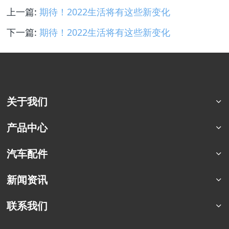
上一篇:
期待！2022生活将有这些新变化
下一篇:
期待！2022生活将有这些新变化
关于我们
公司简介
产品中心
荣誉资质
猛士特种车系列
汽车配件
合作案例
东风四驱卡车
军车配件
新闻资讯
东风六驱卡车
商用车配件
东风专用车
行业资讯
联系我们
东风商用车
企业动态