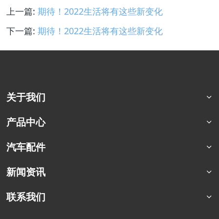
上一篇:
期待！2022生活将有这些新变化
下一篇:
期待！2022生活将有这些新变化
关于我们
公司简介
产品中心
荣誉资质
猛士特种车系列
汽车配件
合作案例
东风四驱卡车
军车配件
新闻资讯
东风六驱卡车
商用车配件
东风专用车
行业资讯
联系我们
东风商用车
企业动态