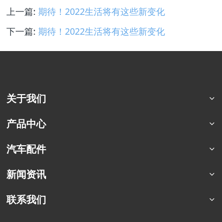
上一篇:
期待！2022生活将有这些新变化
下一篇:
期待！2022生活将有这些新变化
关于我们
公司简介
产品中心
荣誉资质
猛士特种车系列
汽车配件
合作案例
东风四驱卡车
军车配件
新闻资讯
东风六驱卡车
商用车配件
东风专用车
行业资讯
联系我们
东风商用车
企业动态