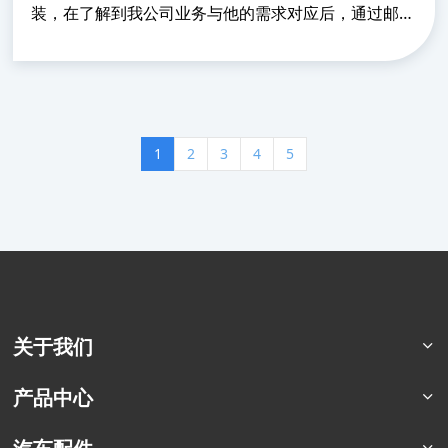
装，在了解到我公司业务与他的需求对应后，通过邮件
进行沟通，并来到我公司商量具体合作流程。该客户来
到生产现场后，看到我公司开发的沙漠车后表示震
惊，“......
1
2
3
4
5
关于我们
公司简介
产品中心
荣誉资质
猛士特种车系列