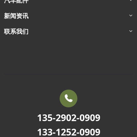
汽车配件
合作案例
东风四驱卡车
军车配件
新闻资讯
东风六驱卡车
商用车配件
东风专用车
行业资讯
联系我们
东风商用车
企业动态
联系方式
定制化车型
车辆百科
销售服务
常见问题
135-2902-0909
133-1252-0909