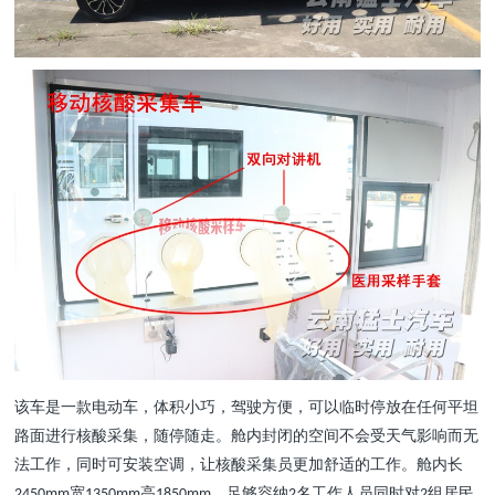
该车是一款电动车，体积小巧，驾驶方便，可以临时停放在任何平坦
路面进行核酸采集，随停随走。舱内封闭的空间不会受天气影响而无
法工作，同时可安装空调，让核酸采集员更加舒适的工作。舱内长
宽
高
，足够容纳
名工作人员同时对
组居民
2450mm
1350mm
1850mm
2
2