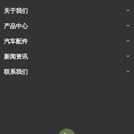
关于我们
公司简介
产品中心
荣誉资质
猛士特种车系列
汽车配件
合作案例
东风四驱卡车
军车配件
新闻资讯
东风六驱卡车
商用车配件
东风专用车
行业资讯
联系我们
东风商用车
企业动态
联系方式
定制化车型
车辆百科
销售服务
常见问题