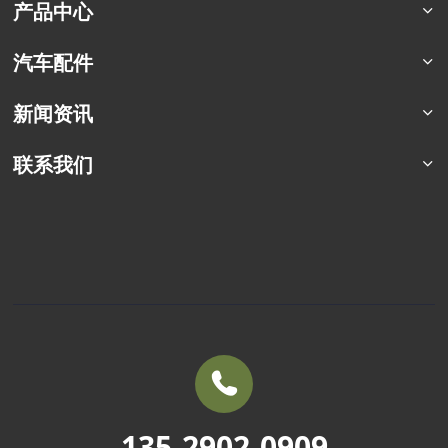
公司简介
产品中心
荣誉资质
猛士特种车系列
汽车配件
合作案例
东风四驱卡车
军车配件
新闻资讯
东风六驱卡车
商用车配件
东风专用车
行业资讯
联系我们
东风商用车
企业动态
联系方式
定制化车型
车辆百科
销售服务
常见问题
135-2902-0909