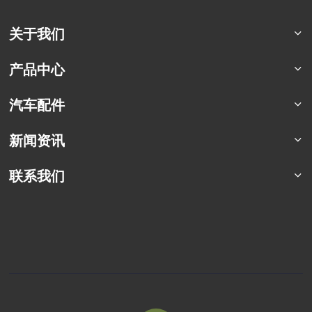
关于我们
公司简介
产品中心
荣誉资质
猛士特种车系列
汽车配件
合作案例
东风四驱卡车
军车配件
新闻资讯
东风六驱卡车
商用车配件
东风专用车
行业资讯
联系我们
东风商用车
企业动态
联系方式
定制化车型
车辆百科
销售服务
常见问题