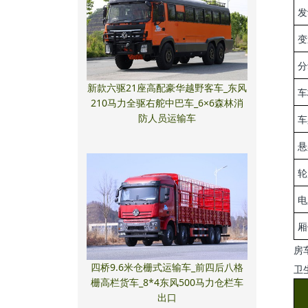
发
变
分
新款六驱21座高配豪华越野客车_东风
车
210马力全驱右舵中巴车_6×6森林消
防人员运输车
车
悬
轮
电
厢
房
四桥9.6米仓栅式运输车_前四后八格
卫
栅高栏货车_8*4东风500马力仓栏车
出口