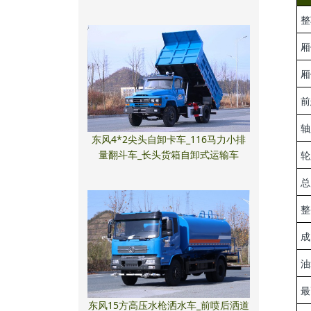
整
厢
厢
前
轴
东风4*2尖头自卸卡车_116马力小排
量翻斗车_长头货箱自卸式运输车
轮
总
整
成
油
最
东风15方高压水枪洒水车_前喷后洒道