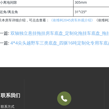
小离地间隙
305mm
近角/离去角
31°/25°
关本房车详细介绍，可点击查看：
《依维柯2045房车外观介绍》
《依维柯
一篇:
双轴独立悬挂拖挂房车底盘_定制化拖挂车底盘_拖
一篇:
4*4尖头越野车三类底盘_四驱16吨定制化专用车
联系我们
联系方式