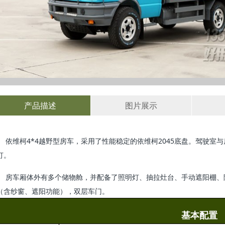
产品描述
图片展示
依维柯4*4越野型房车，采用了性能稳定的依维柯2045底盘。驾驶
灯。
房车厢体外有多个储物舱，并配备了照明灯、抽拉灶台、手动遮阳棚、
（含纱窗、遮阳功能），双层车门。
基本配置