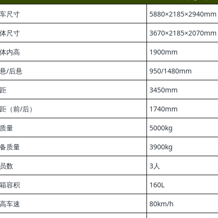
车尺寸
5880×2185×2940mm
体尺寸
3670×2185×2070mm
体内高
1900mm
悬/后悬
950/1480mm
距
3450mm
距（前/后）
1740mm
质量
5000kg
备质量
3900kg
员数
3人
箱容积
160L
高车速
80km/h