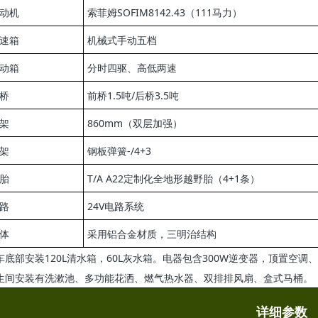
动机
索菲姆SOFIM8142.43（111马力）
速
箱
机械式手动五档
动箱
分时四驱、高低两速
桥
前桥1.5吨/后桥3.5吨
架
860mm（双层加强）
架
钢板弹簧-/4+3
胎
T/A A22定制化全地形越野胎（4+1条）
路
24V电路系统
体
采用铝合金材质，三明治结构
车底部安装120L清水箱，60L灰水箱。电器包含300W逆变器，顶置空调
生间安装有洗漱池、多功能花洒、燃气热水器、双排排风扇、盒式马桶。
详细参数