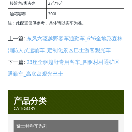
接近角/离去角
27°/16°
油箱容积
300L
注：此配置仅供参考，具体请以实车为准。
上一篇:
东风六驱越野客车通勤车_6*6全地形森林
消防人员运输车_定制化景区巴士游客观光车
下一篇:
23座全驱越野专用客车_四驱村村通矿区
通勤车_高底盘观光巴士
产品分类
CATEGORY
猛士特种车系列