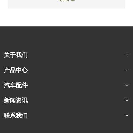
关于我们
公司简介
产品中心
荣誉资质
猛士特种车系列
汽车配件
合作案例
东风四驱卡车
军车配件
新闻资讯
东风六驱卡车
商用车配件
东风专用车
行业资讯
联系我们
东风商用车
企业动态
联系方式
定制化车型
车辆百科