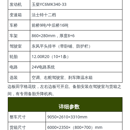
发
动
机
玉柴YC6MK340-33
变速箱
法士特十二档
车桥
前桥9吨/
中
后桥16吨
车架
860×280mm，厚度8+6
驾驶室
东风平头排半（带卧铺、防护
栏）
轮
胎
12.00R20（10+1条
）
电路
24V电路系统
选装
空调、右舵驾驶室、刹车降温水箱
边板田字格花纹，左右边板可开启。备胎安装在驾驶室与货箱之
间，有专用备胎升降机构。
详细参数
整车尺寸
9050×2610×3310mm
货箱尺寸
6000×2350×（800+700）mm