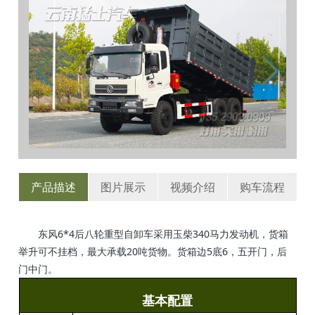
产品描述
图片展示
视频介绍
购车流程
东风6*4后八轮重型自卸车采用玉柴340马力发动机，货箱
举升可不挂档，最大承载20吨货物。货箱边5底6，五开门，后
门中门。
基本配置