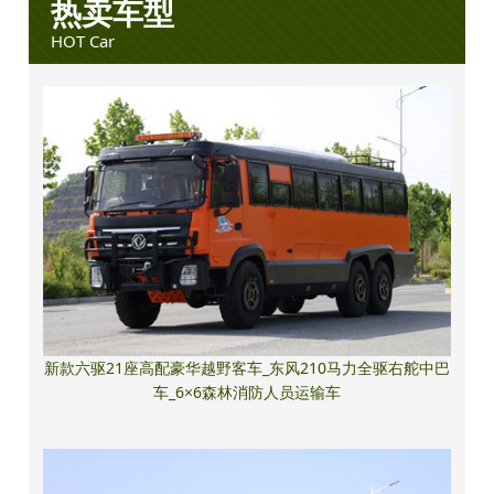
热卖车型
HOT Car
新款六驱21座高配豪华越野客车_东风210马力全驱右舵中巴
车_6×6森林消防人员运输车