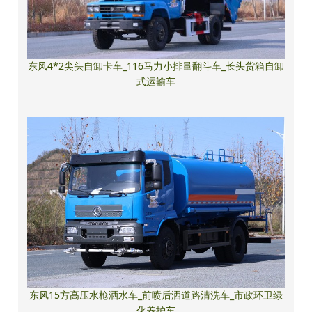
东风4*2尖头自卸卡车_116马力小排量翻斗车_长头货箱自卸
式运输车
东风15方高压水枪洒水车_前喷后洒道路清洗车_市政环卫绿
化养护车